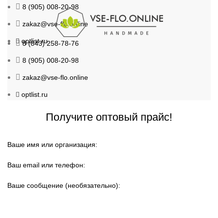
8 (905) 008-20-98
zakaz@vse-flo.online
optlist.ru
8 (843) 258-78-76
8 (905) 008-20-98
zakaz@vse-flo.online
optlist.ru
Получите оптовый прайс!