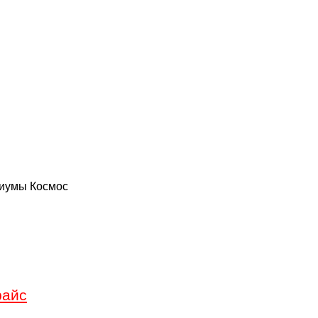
риумы
Космос
райс